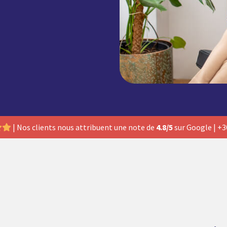
| Nos clients nous attribuent une note de
4.8/5
sur Google | +3
