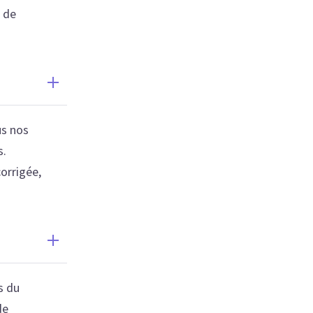
d de
us nos
s.
orrigée,
s du
de