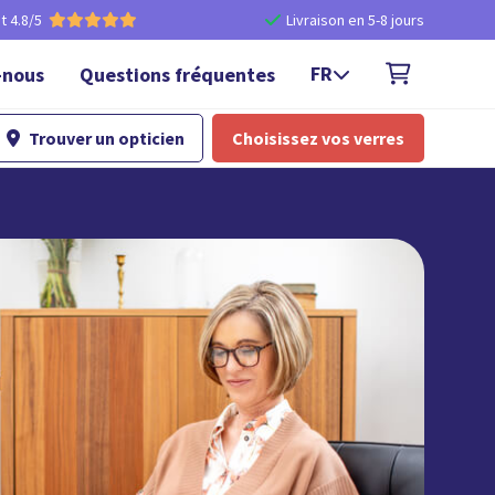
nt 4.8/5
Livraison en 5-8 jours


FR
-nous
Questions fréquentes

Trouver un opticien
Choisissez vos verres
