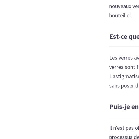
nouveaux verr
bouteille".
Est-ce que
Les verres a
verres sont 
L'astigmatis
sans poser d
Puis-je e
Il n'est pas
processus de