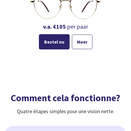
v.a. €105
per paar
Bestel nu
Meer


Slide 2 of 6.
Comment cela fonctionne?
Quatre étapes simples pour une vision nette.