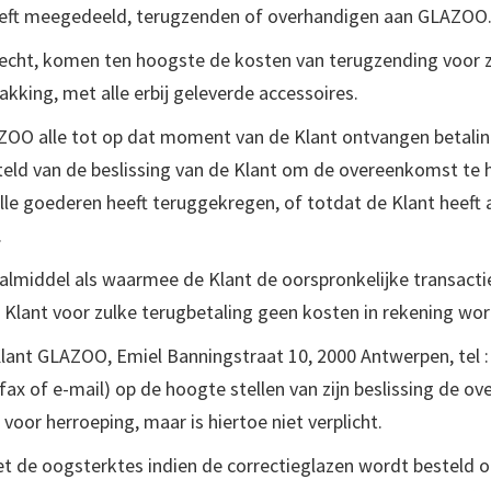
eft meegedeeld, terugzenden of overhandigen aan GLAZO
recht, komen ten hoogste de kosten van terugzending voor zi
akking, met alle erbij geleverde accessoires.
AZOO alle tot op dat moment van de Klant ontvangen betali
ld van de beslissing van de Klant om de overeenkomst te 
le goederen heeft teruggekregen, of totdat de Klant heeft 
.
middel als waarmee de Klant de oorspronkelijke transactie he
de Klant voor zulke terugbetaling geen kosten in rekening wo
lant GLAZOO, Emiel Banningstraat 10, 2000 Antwerpen, tel :
t, fax of e-mail) op de hoogte stellen van zijn beslissing de
or herroeping, maar is hiertoe niet verplicht.
et de oogsterktes indien de correctieglazen wordt besteld op