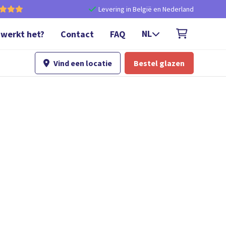
Levering in België en Nederland


NL
 werkt het?
Contact
FAQ

Vind een locatie
Bestel glazen
