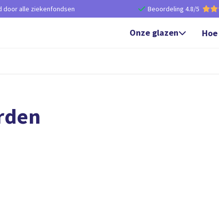
d door alle ziekenfondsen
Beoordeling 4.8/5


Onze glazen
Hoe

rden