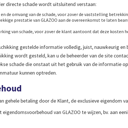
er directe schade wordt uitsluitend verstaan:
k en de omvang van de schade, voor zover de vaststelling betrekki
brekkige prestatie van GLAZOO aan de overeenkomst te laten bea
king van schade, voor zover de klant aantoont dat deze kosten he
ikking gestelde informatie volledig, juist, nauwkeurig en b
schikking wordt gesteld, kan u de beheerder van de site cont
se schade die onstaat uit het gebruik van de informatie op 
rammatuur kunnen optreden.
ehoud
van gehele betaling door de Klant, de exclusieve eigendom 
et eigendomsvoorbehoud van GLAZOO te wijzen, bv. aan eenie