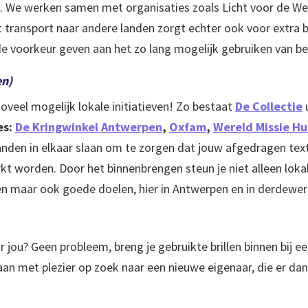
. We werken samen met organisaties zoals Licht voor de Wer
 transport naar andere landen zorgt echter ook voor extra b
e voorkeur geven aan het zo lang mogelijk gebruiken van bes
en)
oveel mogelijk lokale initiatieven! Zo bestaat
De Collectie
es:
De Kringwinkel Antwerpen
,
Oxfam
,
Wereld Missie Hu
anden in elkaar slaan om te zorgen dat jouw afgedragen text
t worden. Door het binnenbrengen steun je niet alleen lokal
en maar ook goede doelen, hier in Antwerpen en in derdewer
r jou? Geen probleem, breng je gebruikte brillen binnen bij e
gaan met plezier op zoek naar een nieuwe eigenaar, die er da