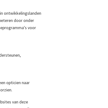
in ontwikkelingslanden
rbeteren door onder
tieprogramma's voor
ndersteunen,
een opticien naar
orzien.
ebsites van deze