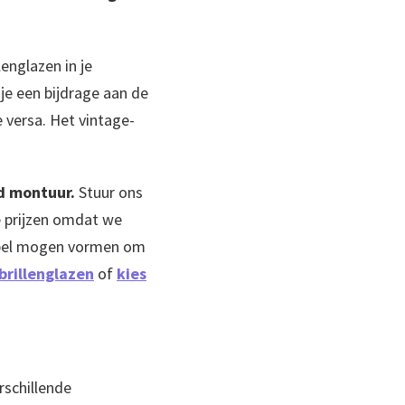
englazen in je
r je een bijdrage aan de
e versa. Het vintage-
d montuur.
Stuur ons
e prijzen omdat we
empel mogen vormen om
brillenglazen
of
kies
rschillende