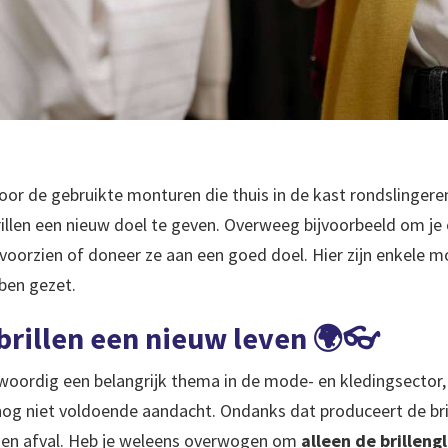
oor de gebruikte monturen die thuis in de kast rondslingeren?
illen een nieuw doel te geven. Overweeg bijvoorbeeld om j
 voorzien of doneer ze aan een goed doel. Hier zijn enkele 
bben gezet.
 brillen een nieuw leven 🌍👓
oordig een belangrijk thema in de mode- en kledingsector,
 nog niet voldoende aandacht. Ondanks dat produceert de bri
den afval. Heb je weleens overwogen om
alleen de brillen