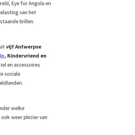
eld, Eye for Angola en
elasting van het
taande brillen.
uit
vijf Antwerpse
lp
, Kindervriend en
iel en accessoires
e sociale
eldlanden.
ender welke
n ook weer plezier van