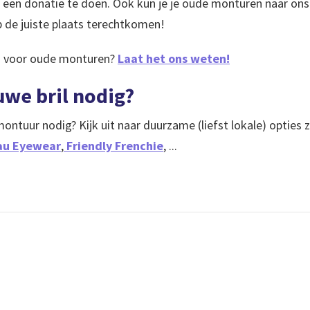
 een donatie te doen. Ook kun je je oude monturen naar ons 
p de juiste plaats terechtkomen!
ën voor oude monturen?
Laat het ons weten!
uwe bril nodig?
ontuur nodig? Kijk uit naar duurzame (liefst lokale) opties 
au Eyewear
,
Friendly Frenchie
, ...