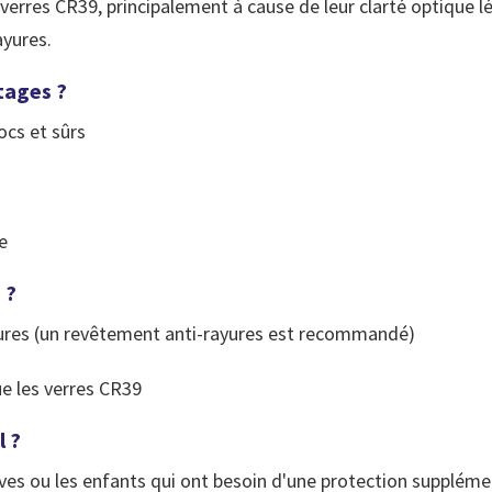
 verres CR39, principalement à cause de leur clarté optique 
ayures.
tages ?
hocs et sûrs
e
 ?
ayures (un revêtement anti-rayures est recommandé)
ue les verres CR39
l ?
ves ou les enfants qui ont besoin d'une protection supplémen