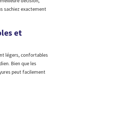
 meilleure décision,
ous sachiez exactement
bles et
ont légers, confortables
dien. Bien que les
yures peut facilement