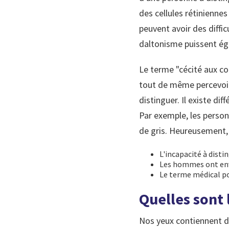
des cellules rétinienne
peuvent avoir des diffic
daltonisme puissent ég
Le terme "cécité aux co
tout de même percevoir l
distinguer. Il existe di
Par exemple, les perso
de gris. Heureusement, c
L'incapacité à disti
Les hommes ont envir
Le terme médical po
Quelles sont 
Nos yeux contiennent de